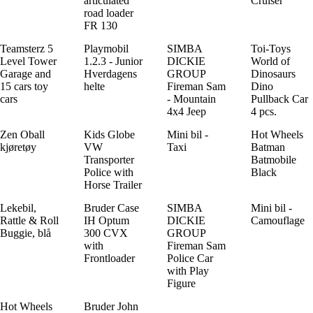
articulated
Cruiser
road loader
FR 130
Teamsterz 5
Playmobil
SIMBA
Toi-Toys
Level Tower
1.2.3 - Junior
DICKIE
World of
Garage and
Hverdagens
GROUP
Dinosaurs
15 cars toy
helte
Fireman Sam
Dino
cars
- Mountain
Pullback Car
4x4 Jeep
4 pcs.
Zen Oball
Kids Globe
Mini bil -
Hot Wheels
kjøretøy
VW
Taxi
Batman
Transporter
Batmobile
Police with
Black
Horse Trailer
Lekebil,
Bruder Case
SIMBA
Mini bil -
Rattle & Roll
IH Optum
DICKIE
Camouflage
Buggie, blå
300 CVX
GROUP
with
Fireman Sam
Frontloader
Police Car
with Play
Figure
Hot Wheels
Bruder John