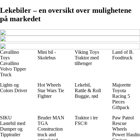
Lekebiler – en oversikt over mulighetene
på markedet
Cavallino
Mini bil -
Viking Toys
Land of B.
Toys
Skolebus
Traktor med
Foodtruck
Cavallino
tilhenger
Volvo Tipper
Truck
Lights og
Hot Wheels
Lekebil,
Majorette
Colors Driver
Star Wars Tie
Rattle & Roll
Toyota
Fighter
Buggie, rød
Racing 5
Pieces
Giftpack
SIKU
Bruder MAN
Traktor i tre
Paw Patrol
Lastebil med
TGA
FSC®
Rescue
Dumper og
Construction
Wheels
Tipptrailer
truck and
Power Haulin