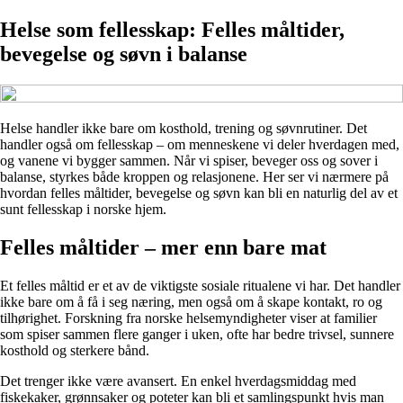
Helse som fellesskap: Felles måltider,
bevegelse og søvn i balanse
Helse handler ikke bare om kosthold, trening og søvnrutiner. Det
handler også om fellesskap – om menneskene vi deler hverdagen med,
og vanene vi bygger sammen. Når vi spiser, beveger oss og sover i
balanse, styrkes både kroppen og relasjonene. Her ser vi nærmere på
hvordan felles måltider, bevegelse og søvn kan bli en naturlig del av et
sunt fellesskap i norske hjem.
Felles måltider – mer enn bare mat
Et felles måltid er et av de viktigste sosiale ritualene vi har. Det handler
ikke bare om å få i seg næring, men også om å skape kontakt, ro og
tilhørighet. Forskning fra norske helsemyndigheter viser at familier
som spiser sammen flere ganger i uken, ofte har bedre trivsel, sunnere
kosthold og sterkere bånd.
Det trenger ikke være avansert. En enkel hverdagsmiddag med
fiskekaker, grønnsaker og poteter kan bli et samlingspunkt hvis man