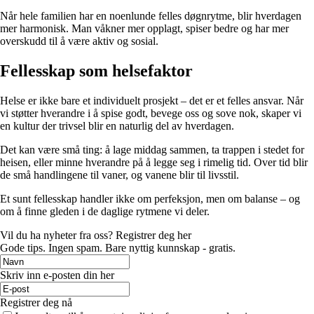
Når hele familien har en noenlunde felles døgnrytme, blir hverdagen
mer harmonisk. Man våkner mer opplagt, spiser bedre og har mer
overskudd til å være aktiv og sosial.
Fellesskap som helsefaktor
Helse er ikke bare et individuelt prosjekt – det er et felles ansvar. Når
vi støtter hverandre i å spise godt, bevege oss og sove nok, skaper vi
en kultur der trivsel blir en naturlig del av hverdagen.
Det kan være små ting: å lage middag sammen, ta trappen i stedet for
heisen, eller minne hverandre på å legge seg i rimelig tid. Over tid blir
de små handlingene til vaner, og vanene blir til livsstil.
Et sunt fellesskap handler ikke om perfeksjon, men om balanse – og
om å finne gleden i de daglige rytmene vi deler.
Vil du ha nyheter fra oss? Registrer deg her
Gode ​​tips. Ingen spam. Bare nyttig kunnskap - gratis.
Skriv inn e-posten din her
Registrer deg nå