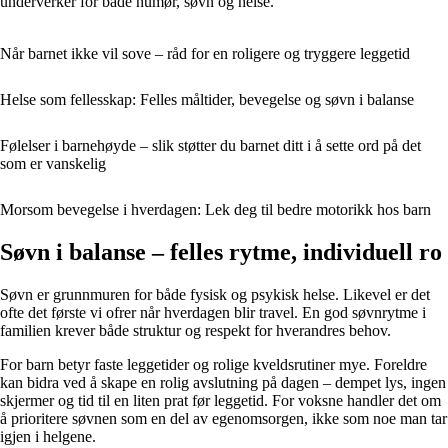
underverker for både humør, søvn og helse.
Når barnet ikke vil sove – råd for en roligere og tryggere leggetid
Helse som fellesskap: Felles måltider, bevegelse og søvn i balanse
Følelser i barnehøyde – slik støtter du barnet ditt i å sette ord på det
som er vanskelig
Morsom bevegelse i hverdagen: Lek deg til bedre motorikk hos barn
Søvn i balanse – felles rytme, individuell ro
Søvn er grunnmuren for både fysisk og psykisk helse. Likevel er det
ofte det første vi ofrer når hverdagen blir travel. En god søvnrytme i
familien krever både struktur og respekt for hverandres behov.
For barn betyr faste leggetider og rolige kveldsrutiner mye. Foreldre
kan bidra ved å skape en rolig avslutning på dagen – dempet lys, ingen
skjermer og tid til en liten prat før leggetid. For voksne handler det om
å prioritere søvnen som en del av egenomsorgen, ikke som noe man tar
igjen i helgene.