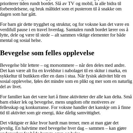
prioriterer tiden rundt bordet. Slå av TV og mobil, la alle bidra til
forberedelsene, og bruk måltidet som et pusterom til å snakke om
dagen som har gått.
For barn gir dette trygghet og struktur, og for voksne kan det være en
verdifull pause i en travel hverdag. Samtalen rundt bordet lærer oss å
lytte, dele og være til stede – alt sammen viktige elementer for både
mental og sosial helse.
Bevegelse som felles opplevelse
Bevegelse blir lettere – og morsommere – når den deles med andre.
Det kan være alt fra en kveldstur i nabolaget til en skitur i marka, en
sykkeltur til butikken eller en dans i stua. Når fysisk aktivitet blir en
sosial opplevelse, føles det mindre som en plikt og mer som en naturlig
del av livet.
For familier kan det være lurt å finne aktiviteter der alle kan delta. Små
barn elsker lek og bevegelse, mens ungdom ofte motiveres av
fellesskap og konkurranse. For voksne handler det kanskje om å finne
tid til aktivitet som gir energi, ikke dårlig samvittighet.
Det viktigste er ikke hvor hardt man trener, men at man gjør det
jevnlig. En halvtime med bevegelse hver dag – sammen – kan gjøre